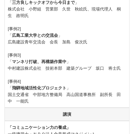
「
三方良しキックオフから今日まで
」
株式会社 小野組 営業部 久世 秋絵氏、現場代理人 桐
生 政明氏
[事例2]
「
広島工業大学との交流会
」
広島建設青年交流会 会長 加島 俊次氏
[事例3]
「
マンネリ打破、再構築作業中
」
中村建設株式会社 技術本部 建築グループ 坂口 将士氏
[事例4]
「
飛騨地域活性化プロジェクト
」
国土交通省 中部地方整備局 高山国道事務所 副所長 田
中 一能氏
講演
「コミュニケーション力の養成」