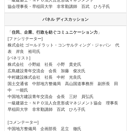
一級建築士・ＮＰＯ法人合意形成マネジメント
協会理事長・早稲田大学 非常勤講師 百武 ひろ子氏
パネル ディスカッション
「
住民、企業、行政を紡ぐコミュニケーション力
」
[ファシリテーター]
株式会社 ゴールドラット・コンサルティング・ジャパン 代
表 岸良 裕司氏
[パネリスト]
株式会社 小野組 社長 小野 貴史氏
広島建設青年交流会 会長 加藤 俊次氏
中村建設株式会社 社長 中村 光良氏
国土交通省 中部地方整備局 高山国道事務所 副所長 田
中 一能氏
中国地方建設青年交流会 会長 三好 員弘氏
一級建築士・ＮＰＯ法人合意形成マネジメント協会 理事長
早稲田大学 非常勤講師 百武 ひろ子氏
[コメンテーター]
中国地方整備局 企画部長 足立 徹氏