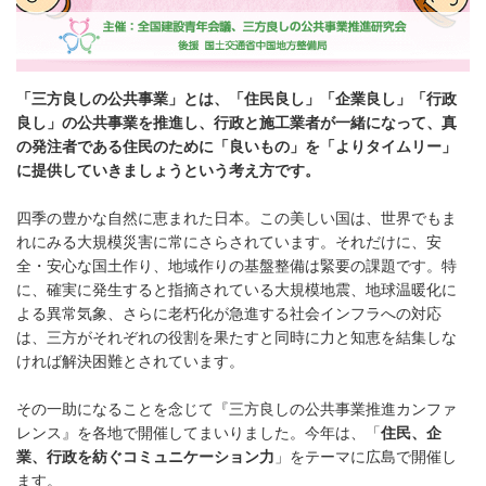
「三方良しの公共事業」とは、「住民良し」「企業良し」「行政
良し」の公共事業を推進し、行政と施工業者が一緒になって、真
の発注者である住民のために「良いもの」を「よりタイムリー」
に提供していきましょうという考え方です。
四季の豊かな自然に恵まれた日本。この美しい国は、世界でもま
れにみる大規模災害に常にさらされています。それだけに、安
全・安心な国土作り、地域作りの基盤整備は緊要の課題です。特
に、確実に発生すると指摘されている大規模地震、地球温暖化に
よる異常気象、さらに老朽化が急進する社会インフラへの対応
は、三方がそれぞれの役割を果たすと同時に力と知恵を結集しな
ければ解決困難とされています。
その一助になることを念じて『三方良しの公共事業推進カンファ
レンス』を各地で開催してまいりました。今年は、「
住民、企
業、行政を紡ぐコミュニケーション力
」をテーマに広島で開催し
ます。