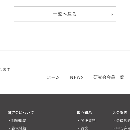
一覧へ戻る
します。
ホーム
NEWS
研究会会員一覧
研究会について
取り組み
入会案内
・組織概要
・関連資料
・会員規
・設立経緯
・論文
・申し込