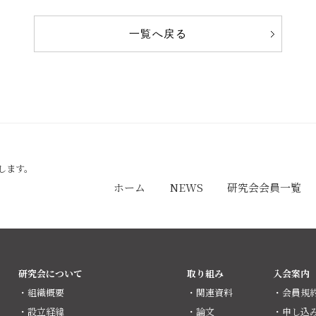
一覧へ戻る
します。
ホーム
NEWS
研究会会員一覧
研究会について
取り組み
入会案内
・組織概要
・関連資料
・会員規
・設立経緯
・論文
・申し込